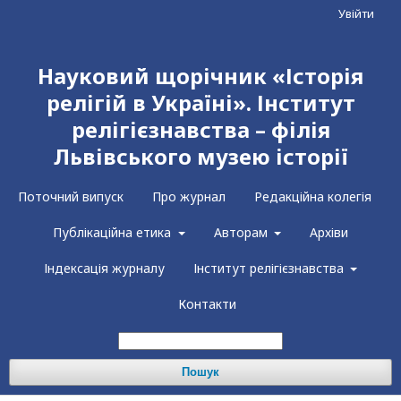
Увійти
Науковий щорічник «Історія
релігій в Україні». Інститут
релігієзнавства – філія
Львівського музею історії
Поточний випуск
Про журнал
Редакційна колегія
Публікаційна етика
Авторам
Архіви
Індексація журналу
Інститут релігієзнавства
Контакти
Пошук