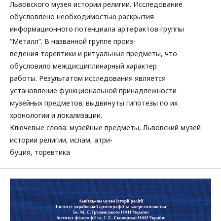
Львовского музея истории религии. Исследование
обусловлено необходимостью раскрытия
информационного потенциала артефактов группы
“Металл”. В названной группе произ-
ведения торевтики и ритуальные предметы, что
обусловило междисциплинарный характер
работы. Результатом исследования является
установление функциональной принадлежности
музейных предметов; выдвинуты гипотезы по их
хронологии и локализации.
Ключевые слова: музейные предметы, Львовский музей
истории религии, ислам, атри-
буция, торевтика