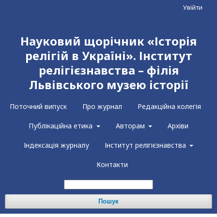
Увійти
Науковий щорічник «Історія
релігій в Україні». Інститут
релігієзнавства – філія
Львівського музею історії
Поточний випуск
Про журнал
Редакційна колегія
Публікаційна етика
Авторам
Архіви
Індексація журналу
Інститут релігієзнавства
Контакти
Пошук