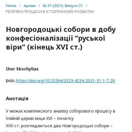
Home
/
Архіви
/
№ 31 (2021): Випуск 31
/
РЕЛІГІЙНІ ПРОЦЕСИ В ІСТОРИЧНОМУ РОЗВИТКУ
Новгородоцькі собори в добу
конфесіоналізації “руської
віри” (кінець XVI ст.)
Ihor Skochylias
https://doi.org/10.33294/2523-4234-2021-31-1-7-29
DOI:
Анотація
У межах комплексного аналізу соборового процесу в
Унійній церкві кінця XVI – початку
XVIІ ст. розглядаються два Новгородоцькі собори –