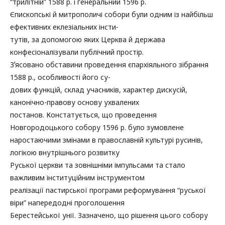
“трилітній” 1588 р. і генеральний 1596 р.
Єпископські й митрополичі собори були одним із найбільш
ефективних еклезіальних інсти-
тутів, за допомогою яких Церква й держава
конфесіоналізували публічний простір.
Зʼясовано обставини проведення єпархіяльного зібрання
1588 р., особливості його су-
дових функцій, склад учасників, характер дискусій,
канонічно-правову основу ухвалених
постанов. Констатується, що проведення
Новгородоцького собору 1596 р. було зумовлене
наростаючими змінами в православній культурі русинів,
логікою внутрішнього розвитку
Руської церкви та зовнішніми імпульсами та стало
важливим інституційним інструментом
реалізації пастирської програми реформування “руської
віри” напередодні проголошення
Берестейської унії. Зазначено, що рішення цього собору