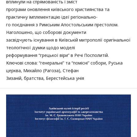
вплинули на спрямованість і зміст
програми оновлення київського християнства та
практичну імплементацію ідеї регіонально-
го поєднання з Римським Апостольським престолом.
Наголошено, що соборові документи
засвідчують існування в Київській митрополії оригінальної
теологічної думки щодо моделі
реформування “грецької віри” в Речі Посполитій.
Ключові слова: “генеральні” та “помісні” собори, Руська
церква, Михайло (Рагоза), Стефан
Зизаній, братства, Берестейська унія