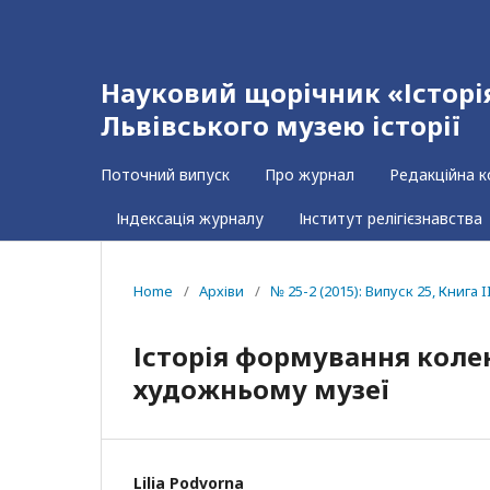
Науковий щорічник «Історія 
Львівського музею історії
Поточний випуск
Про журнал
Редакційна к
Індексація журналу
Інститут релігієзнавства
Home
/
Архіви
/
№ 25-2 (2015): Випуск 25, Книга I
Історія формування коле
художньому музеї
Lilia Podvorna