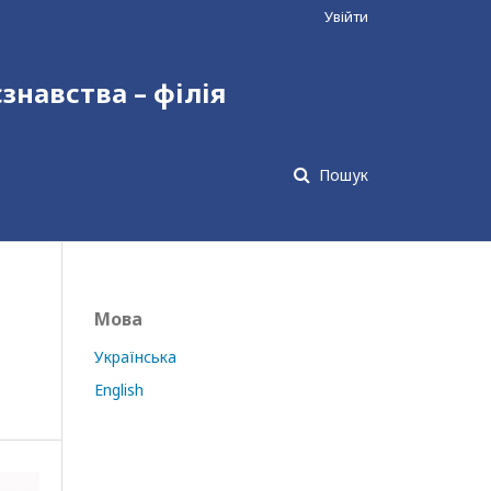
Увійти
єзнавства – філія
Пошук
Мова
Українська
English