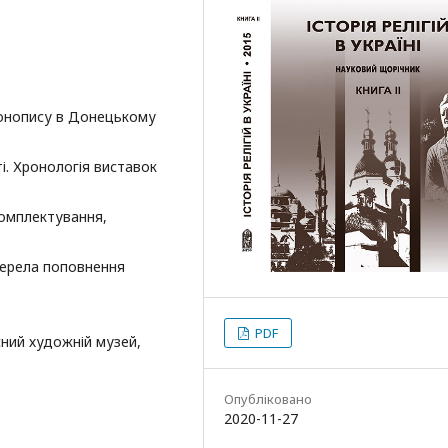
іконопису в Донецькому
і. Хронологія виставок
комплектування,
жерела поповнення
PDF
сний художній музей,
Опубліковано
2020-11-27