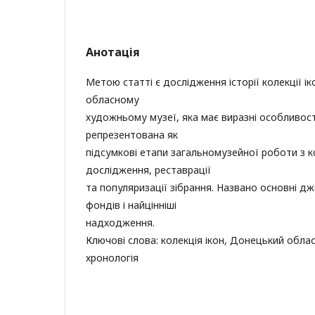
Анотація
Метою статті є дослідження історії колекції 
обласному
художньому музеї, яка має виразні особливост
репрезентована як
підсумкові етапи загальномузейної роботи з 
дослідження, реставрації
та популяризації зібрання. Названо основні д
фондів і найцінніші
надходження.
Ключові слова: колекція ікон, Донецький обла
хронологія