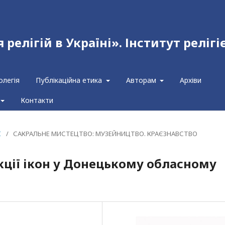
релігій в Україні». Інститут релігі
олегія
Публікаційна етика
Авторам
Архіви
Контакти
I
/
САКРАЛЬНЕ МИСТЕЦТВО: МУЗЕЙНИЦТВО. КРАЄЗНАВСТВО
кції ікон у Донецькому обласному