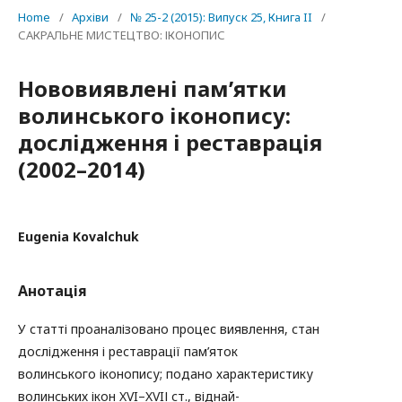
Home
/
Архіви
/
№ 25-2 (2015): Випуск 25, Книга II
/
САКРАЛЬНЕ МИСТЕЦТВО: ІКОНОПИС
Нововиявлені пам’ятки
волинського іконопису:
дослідження і реставрація
(2002–2014)
Eugenia Kovalchuk
Анотація
У статті проаналізовано процес виявлення, стан
дослідження і реставрації пам’яток
волинського іконопису; подано характеристику
волинських ікон XVI–XVIІ ст., віднай-