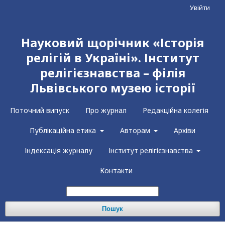
Увійти
Науковий щорічник «Історія
релігій в Україні». Інститут
релігієзнавства – філія
Львівського музею історії
Поточний випуск
Про журнал
Редакційна колегія
Публікаційна етика
Авторам
Архіви
Індексація журналу
Інститут релігієзнавства
Контакти
Пошук