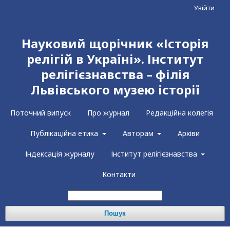
Увійти
Науковий щорічник «Історія
релігій в Україні». Інститут
релігієзнавства – філія
Львівського музею історії
Поточний випуск
Про журнал
Редакційна колегія
Публікаційна етика
Авторам
Архіви
Індексація журналу
Інститут релігієзнавства
Контакти
Пошук