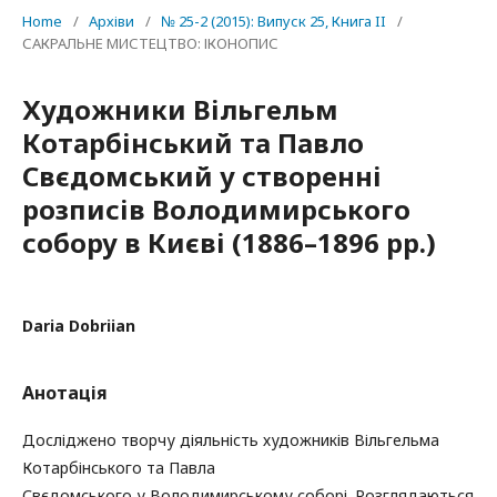
Home
/
Архіви
/
№ 25-2 (2015): Випуск 25, Книга II
/
САКРАЛЬНЕ МИСТЕЦТВО: ІКОНОПИС
Художники Вільгельм
Котарбінський та Павло
Свєдомський у створенні
розписів Володимирського
собору в Києві (1886–1896 рр.)
Daria Dobriian
Анотація
Досліджено творчу діяльність художників Вільгельма
Котарбінського та Павла
Свєдомського у Володимирському соборі. Розглядаються