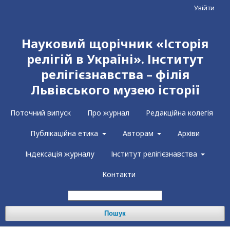
Увійти
Науковий щорічник «Історія
релігій в Україні». Інститут
релігієзнавства – філія
Львівського музею історії
Поточний випуск
Про журнал
Редакційна колегія
Публікаційна етика
Авторам
Архіви
Індексація журналу
Інститут релігієзнавства
Контакти
Пошук