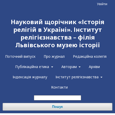
Увійти
Науковий щорічник «Історія
релігій в Україні». Інститут
релігієзнавства – філія
Львівського музею історії
Поточний випуск
Про журнал
Редакційна колегія
Публікаційна етика
Авторам
Архіви
Індексація журналу
Інститут релігієзнавства
Контакти
Пошук