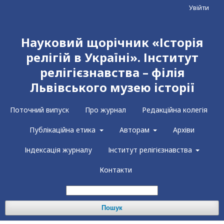
Увійти
Науковий щорічник «Історія
релігій в Україні». Інститут
релігієзнавства – філія
Львівського музею історії
Поточний випуск
Про журнал
Редакційна колегія
Публікаційна етика
Авторам
Архіви
Індексація журналу
Інститут релігієзнавства
Контакти
Пошук