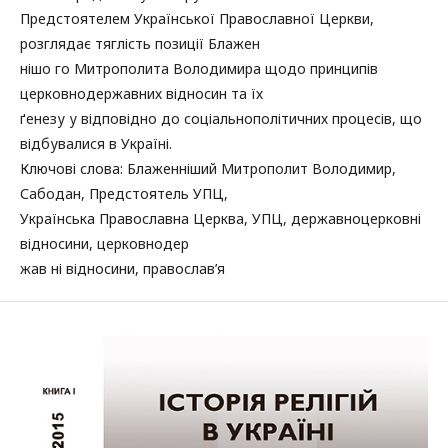
Предстоятелем Української Православної Церкви,
розглядає тяглість позиції Блажен­
нішо го Митрополита Володимира щодо принципів
церковно­державних відносин та їх
ґенезу у відповідно до соціально­політичних процесів, що
відбувалися в Україні.
Ключові слова: Блаженніший Митрополит Володимир,
Сабодан, Предстоятель УПЦ,
Українська Православна Церква, УПЦ, державно­церковні
відносини, церковно­дер­
жав ні відносини, православ’я