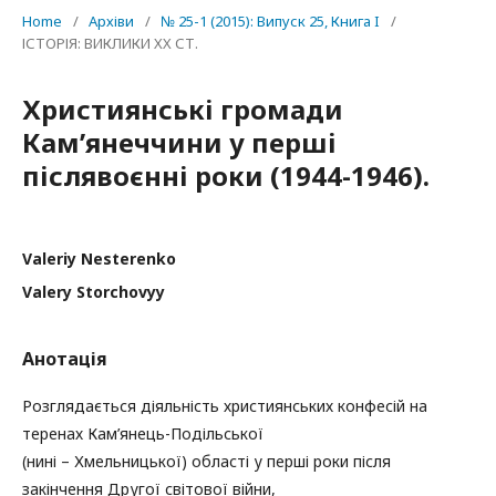
Home
/
Архіви
/
№ 25-1 (2015): Випуск 25, Книга I
/
ІСТОРІЯ: ВИКЛИКИ ХX СТ.
Християнські громади
Кам’янеччини у перші
післявоєнні роки (1944­-1946).
Valeriy Nesterenko
Valery Storchovyy
Анотація
Розглядається діяльність християнських конфесій на
теренах Кам’янець­-Подільської
(нині – Хмельницької) області у перші роки після
закінчення Другої світової війни,