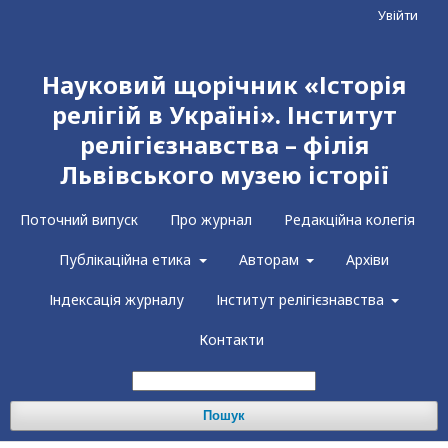
Увійти
Науковий щорічник «Історія
релігій в Україні». Інститут
релігієзнавства – філія
Львівського музею історії
Поточний випуск
Про журнал
Редакційна колегія
Публікаційна етика
Авторам
Архіви
Індексація журналу
Інститут релігієзнавства
Контакти
Пошук