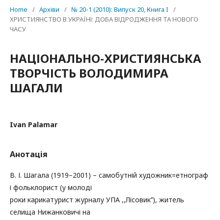
Home
/
Архіви
/
№ 20-1 (2010): Випуск 20, Книга I
/
ХРИСТИЯНСТВО В УКРАЇНІ: ДОБА ВІДРОДЖЕННЯ ТА НОВОГО
ЧАСУ
НАЦІОНАЛЬНО-ХРИСТИЯНСЬКА
ТВОРЧІСТЬ ВОЛОДИМИРА
ШАГАЛИ
Ivan Palamar
Анотація
В. І. Шагала (1919–2001) – самобутній художник=етнограф
і фольклорист (у молоді
роки карикатурист журналу УПА ,,Лісовик’’), житель
селища Нижанковичі на