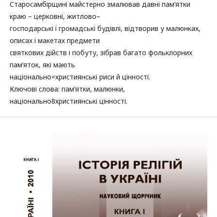
Старосамбірщині майстерно змалював давні пам’ятки
краю – церковні, житлово–
господарські і громадські будівлі, відтворив у малюнках,
описах і макетах предмети
святкових дійств і побуту, зібрав багато фольклорних
пам’яток, які мають
національно=християнські риси й цінності.
Ключові слова: пам’ятки, малюнки,
національно8християнські цінності.