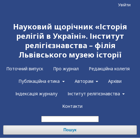
Увійти
Науковий щорічник «Історія
релігій в Україні». Інститут
релігієзнавства – філія
Львівського музею історії
Поточний випуск
Про журнал
Редакційна колегія
Публікаційна етика
Авторам
Архіви
Індексація журналу
Інститут релігієзнавства
Контакти
Пошук