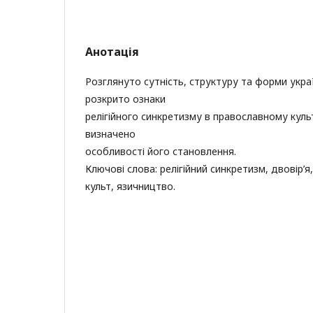
Анотація
Розглянуто сутність, структуру та форми укра
розкрито ознаки
релігійного синкретизму в православному культі
визначено
особливості його становлення.
Ключові слова: релігійний синкретизм, двовір’я
культ, язичництво.