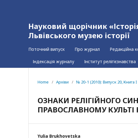
Науковий щорічник «Історія 
Львівського музею історії
Поточний випуск
Про журнал
Редакційна к
Індексація журналу
Інститут релігієзнавства
Home
/
Архіви
/
№ 20-1 (2010): Випуск 20, Книга I
ОЗНАКИ РЕЛІГІЙНОГО СИ
ПРАВОСЛАВНОМУ КУЛЬТІ К
Yulia Brukhovetska