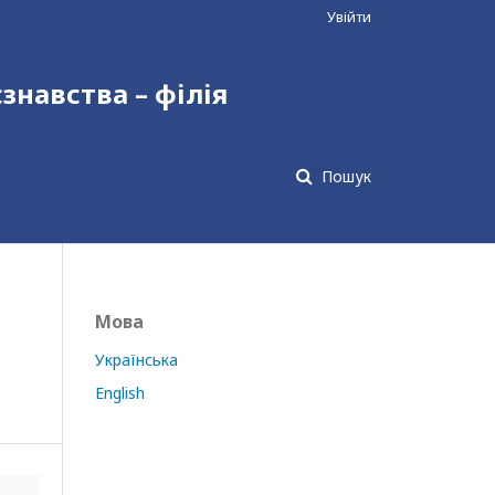
Увійти
єзнавства – філія
Пошук
Мова
Українська
English