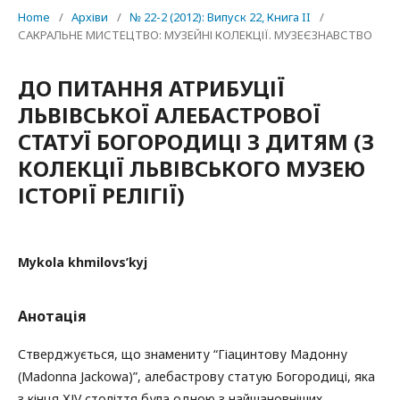
Home
/
Архіви
/
№ 22-2 (2012): Випуск 22, Книга II
/
САКРАЛЬНЕ МИСТЕЦТВО: МУЗЕЙНІ КОЛЕКЦІЇ. МУЗЕЄЗНАВСТВО
ДО ПИТАННЯ АТРИБУЦІЇ
ЛЬВІВСЬКОЇ АЛЕБАСТРОВОЇ
СТАТУЇ БОГОРОДИЦІ З ДИТЯМ (З
КОЛЕКЦІЇ ЛЬВІВСЬКОГО МУЗЕЮ
ІСТОРІЇ РЕЛІГІЇ)
Mykola khmilovs’kyj
Анотація
Стверджується, що знамениту “Гіацинтову Мадонну
(Madonnа Jackowа)”, алебастрову статую Богородиці, яка
з кінця ХІV століття була одною з найшановніших