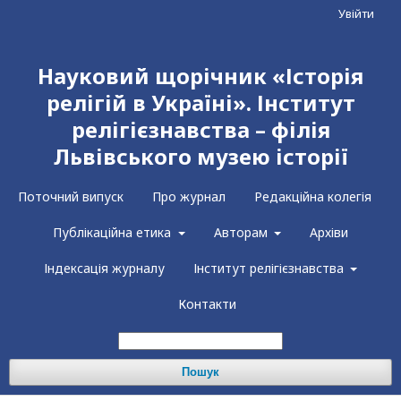
Увійти
Науковий щорічник «Історія
релігій в Україні». Інститут
релігієзнавства – філія
Львівського музею історії
Поточний випуск
Про журнал
Редакційна колегія
Публікаційна етика
Авторам
Архіви
Індексація журналу
Інститут релігієзнавства
Контакти
Пошук