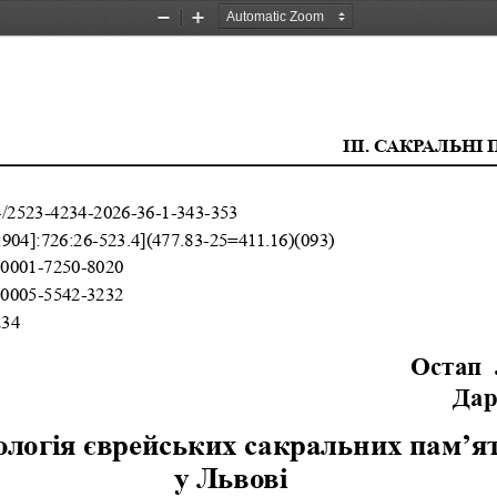
Zoom
Zoom
Out
In
I
ІІ. САКРАЛЬНІ
/2523-4234-2026-36-1-343-353
:904]:726:26-523.4](477.83-25=411.16)(093)
0001-7250-8020
0005-5542-3232
234
Остап 
Дар
логія єврейських сакральних пам’ят
у Львові