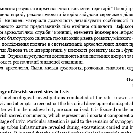
умовано результати археологічного вивчення території “Площі тр
блено спробу реконструювати історію забудови єврейської діля
і. Виявлені матеріали дозволяють деталізувати особливості п
овного життя представників цієї етнічної спільноти. Зафіксов
ої археологічної служби” криниці, елементи інженерної інфрас
го благоустрою свідчать про високий рівень розвитку міського
 дослідження полягає в систематизації археологічних даних пр
ки Львова та їх інтерпретації у контексті розвитку міста і фу
ади. Отримані результати доповнюють дані писемних джерел та 
роцесі ревіталізації знищеної спадщини.
ва
: археологія, Львів, міська археологія, розкопки, синагоги, єв
Os
gy of Jewish sacred sites in Lviv
f archaeological investigations conducted at the site known a
v and attempts to reconstruct the historical development and spatial
rter within the medieval city are summarized. It is focused on the a
wish sacred monuments, which represent an important component of
itage of Lviv. Particular attention is paid to the remains of synago
ng  urban  infrastructure  revealed  during  excavations  carried  out  b
vice. It is noted that the collected archaeological materials make i