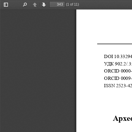
(1 of 11)
Toggle
Find
Previous
Next
Sidebar
DOI 10.33294
УДК 902.2/.3
ORCID 0000-
ORCID 0009-
ISSN 2523-4
Архео