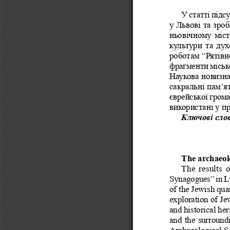
У статті підс
у Львові та зро
ньовічному міст
культури та дух
роботам “Рятівн
фрагменти місько
Наукова новизна
сакральні пам’ят
єврейської гром
використані у п
Ключові сло
The archaeolo
The results o
Synagogues” in Lvi
of the Jewish qua
exploration of Je
and historical her
and  the  surroundi
Archaeological Ser