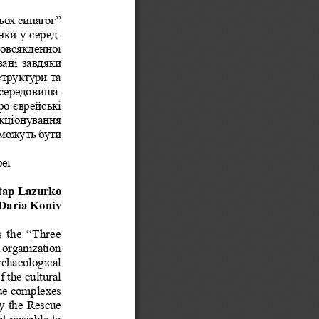
ьох синагог” 
нки у серед
-
овсякденної 
ані завдяки 
труктури та 
 середовища. 
о єврейські 
нкціонування 
можуть бути 
реї
tap Lazurko
Daria Koniv
s the “Three 
 organization 
rchaeological 
 the cultural 
gue complexes 
y  the  Rescue 
t possible to 