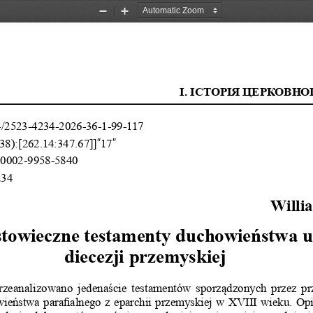
Zoom
Zoom
Out
In
I. ІсторІя церковн
/2523-4234-2026-36-1-99-117
”
”
38):[262.14:347.67]]
17
0002-9958-5840
234
Willi
towieczne testamenty duchowieństwa un
diecezji przemyskiej
rzeanalizowano jedenaście testamentów sporządzonych przez prz
ieństwa parafialnego z eparchii przemyskiej w XVIII wieku. Opie