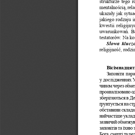
strukturze tego 
mentalnością, rel
ukazały jak sytua
jakiego rodzaju 
kwestii religijn
uwarunkowań. Ba
testatorów. Na k
Słowa klucz
religijność, rodz
вісімнадцятк
Заповіти пар
у дослідженнях У
чином через обмеж
проаналізовано о
зберігаються в Де
ґрунтується на ст
обставини складан
найчастіше уклада
зазвичай обмежув
заповітів та їхню 
Бога, смерті та ре