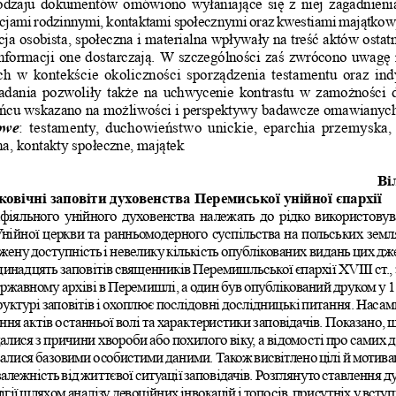
rodzaju dokumentów omówiono wyłaniające się z niej zagadnieni
acjami rodzinnymi, kontaktami społecznymi oraz kwestiami majątkow
cja osobista, społeczna i materialna wpływały na treść aktów ostatn
informacji one dostarczają. W szczególności zaś zwrócono uwagę 
ych w kontekście okoliczności sporządzenia testamentu oraz in
dania pozwoliły także na uchwycenie kontrastu w zamożności
ońcu wskazano na możliwości i perspektywy badawcze omawianych
owe
: testamenty, duchowieństwo unickie, eparchia przemyska,
ina, kontakty społeczne, majątek
ві
овічні заповіти духовенства Перемиської унійної єпархії
афіяльного унійного духовенства належать до рідко використову
нійної церкви та ранньомодерного суспільства на польських земл
ену доступність і невелику кількість опублікованих видань цих дже
динадцять заповітів священників Перемишльської єпархії XVIII
 ст.
ржавному архіві в Перемишлі, а один був опублікований друком у 1
руктурі заповітів і охоплює послідовні дослідницькі питання. Наса
ня актів останньої волі та характеристики заповідачів. Показано,
лися з причини хвороби або похилого віку, а відомості про самих 
алися базовими особистими даними. Також висвітлено цілі й мотивац
залежність від життєвої ситуації заповідачів. Розглянуто ставлення д
лігії шляхом аналізу девоційних інвокацій і топосів, присутніх у всту