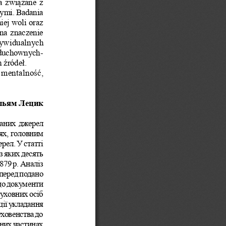
a związane z 
ymi. Badania 
iej woli oraz 
na znaczenie 
dywidualnych 
 duchownych-
 źródeł.
 mentalność, 
льям Лецик
ваних джерел 
ях, головним 
рел. У статті 
, з яких десять 
879 р. Аналіз 
мперед подано 
 що документи 
духовних осіб 
ії укладання 
уховенства до 
пних частинах 