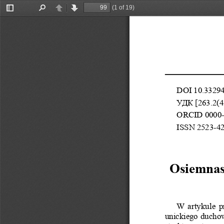
(1 of 19)
Toggle
Find
Previous
Next
Sidebar
DOI 10.33294
УДК [263.2(4
ORCID 0000-
ISSN 2523-4
Osiemnas
W artykule p
unickiego duchow