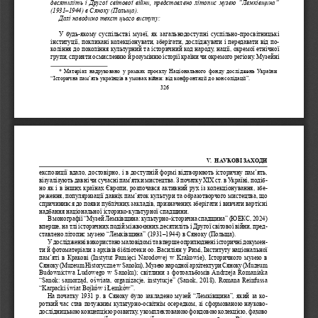
десятиліть і Другої світової війни, представлено літопис музею “Лемківщина” 
(1931–1944) в Сяноку (Польща).
Далі наводимо текст цього виступу:
У будь-якому суспільстві музеї, як загальнодоступні суспільно-просвітницькі 
інституції, покликані колекціонувати, зберігати, досліджувати і передавати від по
-
коління до покоління культурний та історичний код народу, нації, окремої етнічної 
групи, сприяти осмисленню й розумінню історії країни чи окремого регіону. Музейні 
* Матеріал надруковано у рамках проєкту Національного фонду досліджень України 
“Історична пам’ять українців в умовах війни: від конфронтації до консолідації”.
326
V.  НАУКОВІ ЗАХОДИ
експозиції вдало, достовірно, і в доступній формі відтворюють історичну пам’ять, 
візуалізують давні чи сучасні пам’ятки мистецтва. З початку ХІХ ст. в Україні, подіб-
но як і в інших країнах Європи, розпочався активний рух із колекціонування, збе
-
реження, популяризації давніх пам’яток культури та образотворчого мистецтва, що 
спричинився до появи публічних закладів, призначених зберігати і вивчати вартісні 
надбання національної історико-культурної спадщини.
В монографії “Музей Лемківщина: культурно-історична спадщина” (ЮЕКС, 2024) 
вперше, на тлі історичних подій міжвоєнних десятиліть і Другої світової війни, пред
-
ставлено літопис музею “Лемківщина” (1931–1944) в Сяноку (Польща). 
У дослідженні використано маловідомі та вперше оприлюднені історичні докумен
-
ти й фотоматеріали з архівів бібліотеки оо. Василіян у Римі, Інституту національної 
пам’яті в Кракові (Іnstytut Рamięci Narodowej w Krakowie), Історичного музею в 
Сяноку (Muzeum Historyczne w Sanoku), Музею народної архітектури Сяноку (Muzeum 
Budownictwa Ludowego w Sanoku); світлини з фотоальбомів Andrzeja Romaniaka 
“Sanok: samorząd, oświata, organizacje, instytucje” (Sanok, 2018), Romana Reinfussa 
“Karpacki świat Bojków i Łemków”. 
На початку 1931 р. в Сяноку було закладено музей “Лемківщина”, який за ко
-
роткий час став потужним культурно-освітнім осередком, зі сформованою науково-
дослідницькою концепцією розвитку, укомплектованою фондовою колекцією, фахово 