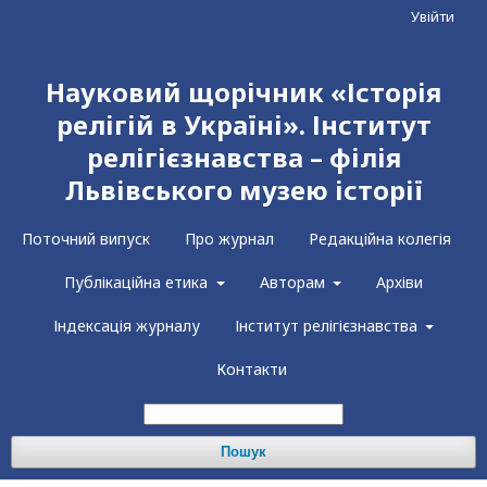
Увійти
Науковий щорічник «Історія
релігій в Україні». Інститут
релігієзнавства – філія
Львівського музею історії
Поточний випуск
Про журнал
Редакційна колегія
Публікаційна етика
Авторам
Архіви
Індексація журналу
Інститут релігієзнавства
Контакти
Пошук