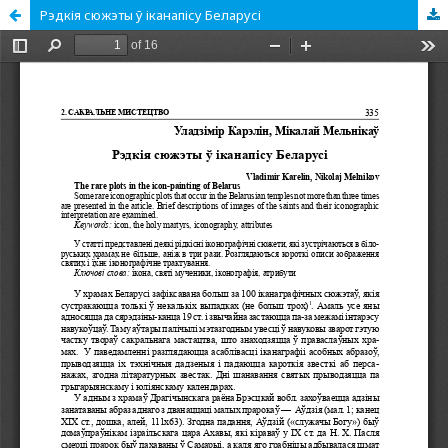
Рэдкія сюжэты ў іканапісу Беларусі