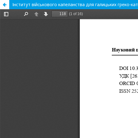
Інститут військового капеланства для галицьких греко-кат