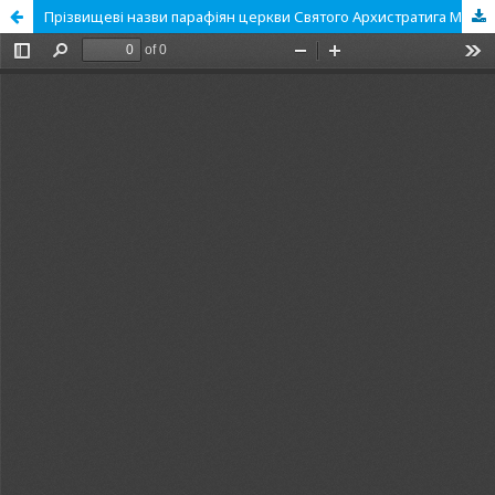
Прізвищеві назви парафіян церкви Святого Архистратига Михаїла в Коломиї 1730–1770-х років