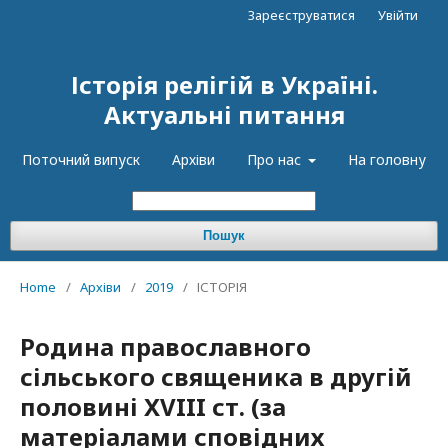
Зареєструватися
Увійти
Історія релігій в Україні.
Актуальні питання
Поточний випуск
Архіви
Про нас
На головну
Пошук
Home
/
Архіви
/
2019
/
ІСТОРІЯ
Родина православного
сільського священика в другій
половині XVIII ст. (за
матеріалами сповідних