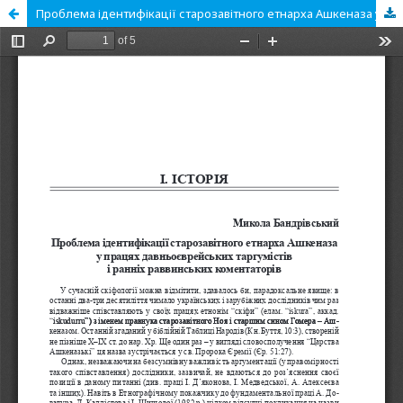
Проблема ідентифікації старозавітного етнарха Ашкеназа у працях давньоєврейських таргумістів і ранніх раввинських коментаторів